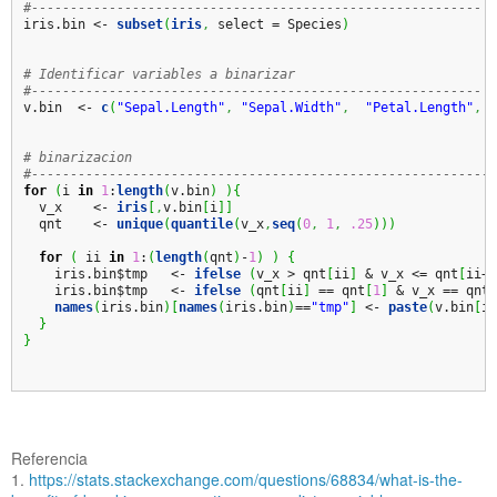
#----------------------------------------------------------
iris.bin 
<-
subset
(
iris
,
 select = Species
)
# Identificar variables a binarizar
#----------------------------------------------------------
v.bin  
<-
c
(
"Sepal.Length"
,
"Sepal.Width"
,
"Petal.Length"
,
"
# binarizacion
#-----------------------------------------------------------
for
(
i 
in
1
:
length
(
v.bin
)
)
{
  v_x    
<-
iris
[
,
v.bin
[
i
]
]
  qnt    
<-
unique
(
quantile
(
v_x
,
seq
(
0
,
1
,
.25
)
)
)
for
(
 ii 
in
1
:
(
length
(
qnt
)
-
1
)
)
{
    iris.bin
$
tmp   
<-
ifelse
(
v_x 
>
 qnt
[
ii
]
&
 v_x 
<=
 qnt
[
ii
+
1
    iris.bin
$
tmp   
<-
ifelse
(
qnt
[
ii
]
==
 qnt
[
1
]
&
 v_x 
==
 qnt
[
names
(
iris.bin
)
[
names
(
iris.bin
)
==
"tmp"
]
<-
paste
(
v.bin
[
i
]
}
}
Referencia
1.
https://stats.stackexchange.com/questions/68834/what-is-the-